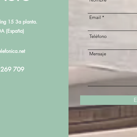
Email
ing 15 3a planta.
A (España)
Teléfono
lefonica.net
Mensaje
 269 709
E