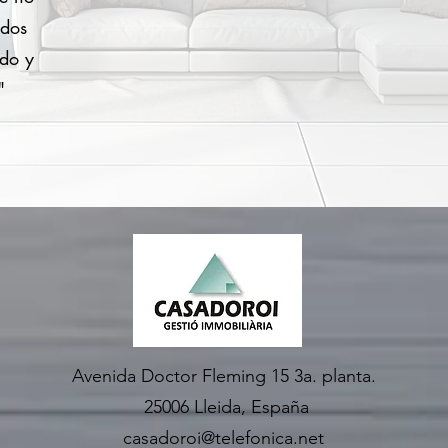
odos
ido y
"
Avenida Doctor Fleming 15 3a. planta.
25006 Lleida, España
casadoroi@telefonica.net