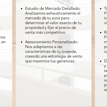
Estudio de Mercado Detallado:
T
Analizamos exhaustivamente el
P
mercado de tu zona para
t
determinar el valor exacto de tu
v
.
propiedad y fijar el precio de
venta más competitivo.
R
mos
P
n en
Asesoramiento Personalizado:
m
Nos adaptamos a las
p
características de tu vivienda,
c
creando una estrategia de venta
que maximice tus ganancias.
D
y
s
p
s
p
a