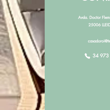
Avda. Doctor Flem
25006 LLEID
casadoroi@te
34 973