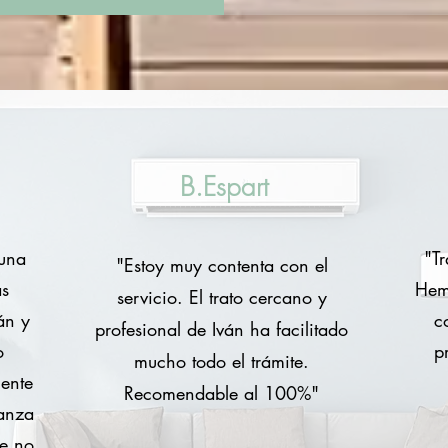
B.Espart
 una
"Tr
"Estoy muy contenta con el
ás
Hem
servicio. El trato cercano y
án y
c
profesional de Iván ha facilitado
o
p
mucho todo el trámite.
ente
Recomendable al 100%"
ianza
ue no