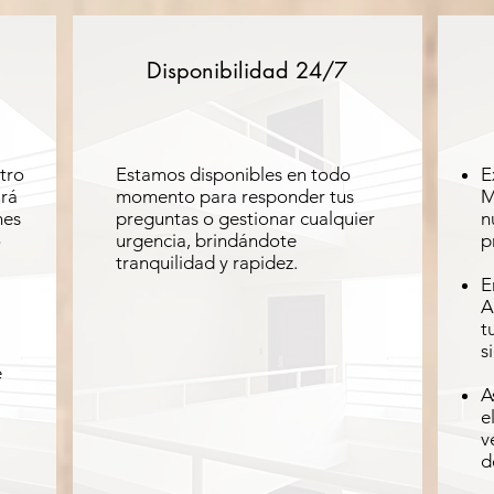
Disponibilidad 24/7
tro
Estamos disponibles en todo
E
ará
momento para responder tus
M
nes
preguntas o gestionar cualquier
n
o
urgencia, brindándote
p
tranquilidad y rapidez.
E
A
t
s
e
A
e
v
d