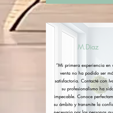
M.Diaz
“Mi primera experiencia en
venta no ha podido ser m
satisfactoria. Contacté con Iv
su profesionalismo ha sid
impecable. Conoce perfectam
su ámbito y transmite la conf
necesaria por las personas q